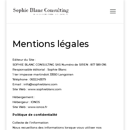
Mentions légales
Editeur du Site :
SOPHIE BLANC CONSULTING SAS Numéro de SIREN : 817 589 096
Responsable éditorial : Sophie Blanc
1 ter impasse martindoit 33550 Langoiran
Téléphone : 0632243579
Email : info@sophieblanc.com
Site Web : www.sophieblanc.com
Hébergement :
Hébergeur : IONOS
Site Web : www.ionos.fr
Politique de confidentialité
Collecte de l’information
Nous recueillons des informations lorsque vous utiliser nos